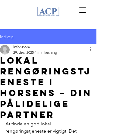
Indlæg
info619587
29. dec. 2025
4 min læsning
Lokal
rengøringstj
eneste i
Horsens – Din
pålidelige
partner
At finde en god lokal 
rengøringstjeneste er vigtigt. Det 