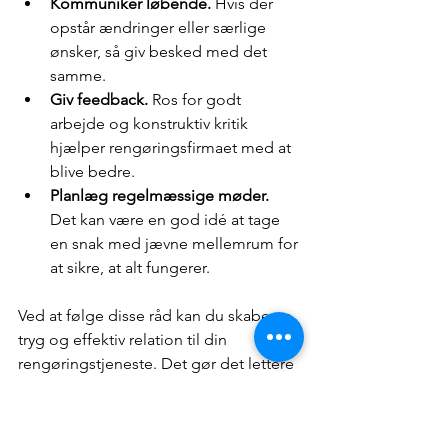
Kommuniker løbende.
 Hvis der 
opstår ændringer eller særlige 
ønsker, så giv besked med det 
samme.
Giv feedback.
 Ros for godt 
arbejde og konstruktiv kritik 
hjælper rengøringsfirmaet med at 
blive bedre.
Planlæg regelmæssige møder.
Det kan være en god idé at tage 
en snak med jævne mellemrum for 
at sikre, at alt fungerer.
Ved at følge disse råd kan du skabe en 
tryg og effektiv relation til din 
rengøringstjeneste. Det gør det lettere 
at få et rent og sundt miljø, som både 
du og andre kan trives i.